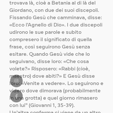
trovava là, cioè a Betania al di là del
Giordano, con due dei suoi discepoli.
Fissando Gesù che camminava, disse:
«Ecco l’Agnello di Dio». I due discepoli
udirono le sue parole e subito
compresero il significato di quella
frase, così seguirono Gesù senza
esitare. Quando Gesù vide che lo
seguivano, disse loro: «Che cosa
volete?» Risposero: «Rabbi (cioè,
maestro) dove abiti?» E Gesù disse
loro: «Venite a vedere». Lo seguirono e
videro dove dimorava (probabilmente
in una grotta) e quel giorno rimasero
con lui” (Giovanni 1, 35-39).
Un’altra conferma ci viene da un altro