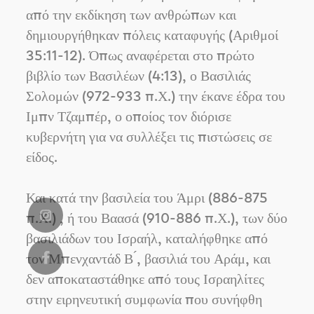
από την εκδίκηση των ανθρώπων και
δημιουργήθηκαν πόλεις καταφυγής (Αριθμοί
35:11-12). Όπως αναφέρεται στο πρώτο
βιβλίο των Βασιλέων (4:13), ο Βασιλιάς
Σολομών (972-933 π.Χ.) την έκανε έδρα του
Ιμπν Τζαμπέρ, ο οποίος τον διόρισε
κυβερνήτη για να συλλέξει τις πιστώσεις σε
είδος.
Και κατά την βασιλεία του Άμρι (886-875
π.Χ.) , ή του Βαασά (910-886 π.Χ.), των δύο
βασιλιάδων του Ισραήλ, καταλήφθηκε από
τον Μπενχαντάδ Β ́, βασιλιά του Αράμ, και
δεν αποκαταστάθηκε από τους Ισραηλίτες
στην ειρηνευτική συμφωνία που συνήφθη