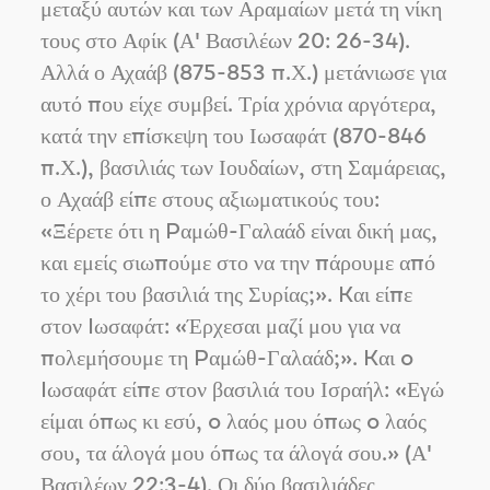
μεταξύ αυτών και των Αραμαίων μετά τη νίκη
τους στο Αφίκ (Α' Βασιλέων 20: 26-34).
Αλλά ο Αχαάβ (875-853 π.Χ.) μετάνιωσε για
αυτό που είχε συμβεί. Τρία χρόνια αργότερα,
κατά την επίσκεψη του Ιωσαφάτ (870-846
π.Χ.), βασιλιάς των Ιουδαίων, στη Σαμάρειας,
ο Αχαάβ είπε στους αξιωματικούς του:
«Ξέρετε ότι η Pαμώθ-Γαλαάδ είναι δική μας,
και εμείς σιωπούμε στο να την πάρουμε από
το χέρι του βασιλιά της Συρίας;». Kαι είπε
στον Iωσαφάτ: «Έρχεσαι μαζί μου για να
πολεμήσουμε τη Pαμώθ-Γαλαάδ;». Kαι o
Iωσαφάτ είπε στον βασιλιά του Ισραήλ: «Εγώ
είμαι όπως κι εσύ, o λαός μου όπως o λαός
σου, τα άλογά μου όπως τα άλογά σου.» (Α'
Βασιλέων 22:3-4). Οι δύο βασιλιάδες