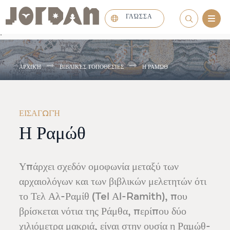
ΓΛΏΣΣΑ
.
ΑΡΧΙΚΉ
ΒΙΒΛΙΚΈΣ ΤΟΠΟΘΕΣΊΕΣ
Η ΡΑΜΏΘ
ΕΙΣΑΓΩΓΉ
Η Ραμώθ
Υπάρχει σχεδόν ομοφωνία μεταξύ των
αρχαιολόγων και των βιβλικών μελετητών ότι
το Τελ Αλ-Ραμίθ (Tel Αl-Ramith), που
βρίσκεται νότια της Ράμθα, περίπου δύο
χιλιόμετρα μακριά, είναι στην ουσία η Ραμώθ-