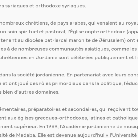
s syriaques et orthodoxe syriaques.
de nombreux chrétiens, de pays arabes, qui venaient au ro
er un soin spirituel et pastoral, l’Église copte orthodoxe (
artenant au diocèse patriarcal maronite de Jérusalem) ont
res à de nombreuses communautés asiatiques, comme les Phi
 chrétiennes en Jordanie sont célébrées publiquement et l
dans la société jordanienne. En partenariat avec leurs con
 et ont joué des rôles primordiaux dans la politique, l’édu
ans bien d’autres domaines.
 élémentaires, préparatoires et secondaires, qui reçoivent t
nt aux églises grecques-orthodoxes, latines et catholique
ement supérieur. En 1989, l’Académie jordanienne de musiq
rsité de Madaba. Elle est devenue aujourd’hui « l’Universit