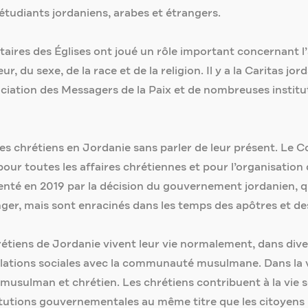
udiants jordaniens, arabes et étrangers.
nitaires des Églises ont joué un rôle important concernant l
 du sexe, de la race et de la religion. Il y a la Caritas jor
ociation des Messagers de la Paix et de nombreuses institut
 chrétiens en Jordanie sans parler de leur présent. Le Co
 pour toutes les affaires chrétiennes et pour l’organisation
présenté en 2019 par la décision du gouvernement jordanien, 
nger, mais sont enracinés dans les temps des apôtres et d
rétiens de Jordanie vivent leur vie normalement, dans divers
elations sociales avec la communauté musulmane. Dans la vi
musulman et chrétien. Les chrétiens contribuent à la vie s
stitutions gouvernementales au même titre que les citoye