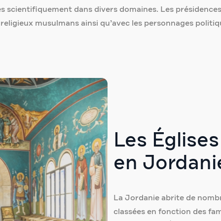
fiées scientifiquement dans divers domaines. Les présidence
 religieux musulmans ainsi qu’avec les personnages politiq
Les Église
en Jordani
La Jordanie abrite de nombr
classées en fonction des fa