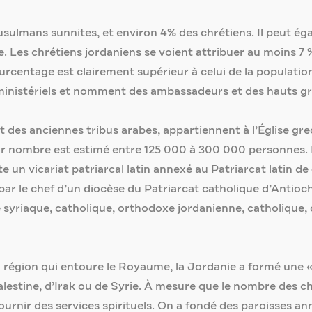
sulmans sunnites, et environ 4% des chrétiens. Il peut é
e. Les chrétiens jordaniens se voient attribuer au moins 7 
ourcentage est clairement supérieur à celui de la populati
ministériels et nomment des ambassadeurs et des hauts gra
nt des anciennes tribus arabes, appartiennent à l’Église 
r nombre est estimé entre 125 000 à 300 000 personnes. L
ste un vicariat patriarcal latin annexé au Patriarcat latin d
ar le chef d’un diocèse du Patriarcat catholique d’Antioch
 syriaque, catholique, orthodoxe jordanienne, catholique,
la région qui entoure le Royaume, la Jordanie a formé une « 
lestine, d’Irak ou de Syrie. À mesure que le nombre des ch
fournir des services spirituels. On a fondé des paroisses 