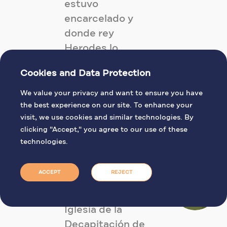
estuvo
encarcelado y
donde rey
Herodes lo
decapitó, según
Cookies and Data Protection
evidencia
histórica y
We value your privacy and want to ensure you have
the best experience on our site. To enhance your
tradiciones
visit, we use cookies and similar technologies. By
religiosas.
clicking "Accept," you agree to our use of these
technologies.
En el centro de
la ciudad de
ACCEPT
REJECT
Madaba, se
encuentra la
Iglesia de la
Decapitación de