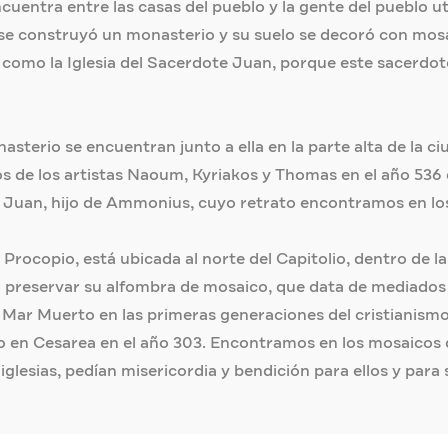
ncuentra entre las casas del pueblo y la gente del pueblo u
a se construyó un monasterio y su suelo se decoró con mos
zó como la Iglesia del Sacerdote Juan, porque este sacerdot
terio se encuentran junto a ella en la parte alta de la ciuda
 de los artistas Naoum, Kyriakos y Thomas en el año 536 d
uan, hijo de Ammonius, cuyo retrato encontramos en los 
 Procopio, está ubicada al norte del Capitolio, dentro de la
a preservar su alfombra de mosaico, que data de mediados de
el Mar Muerto en las primeras generaciones del cristianism
o en Cesarea en el año 303. Encontramos en los mosaicos d
 iglesias, pedían misericordia y bendición para ellos y para