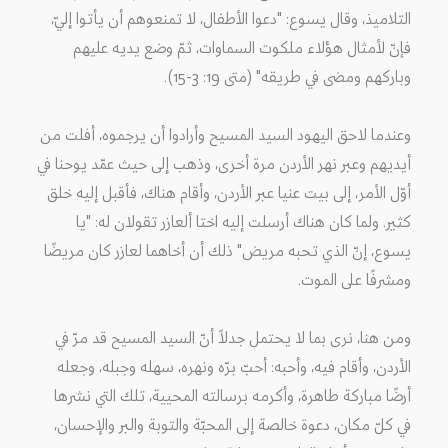
التلاميذ، وقال يسوع: "دعوا الأطفال، لا تمنعوهم أن يأتوا إليّ،
فإنّ لأمثال هؤلاء ملكوت السماوات، ثمّ وضع يديه عليهم
وباركهم ومضى في طريقه" (متى 19: 3-15).
وعندما لاحق اليهود السيد المسيح وأرادوا أن يرجموه، أفلت من
أيديهم وعبر نهر الأردن مرة أخرى، وذهب إلى حيث عمّد يوحنا في
أوّل الأمر، إلى بيت عنيا عبر الأردن، وأقام هناك، فأقبل إليه خلق
كثير. ولما كان هناك أرسلت إليه اختا ألعازر تقولان له: "يا
يسوع، إنّ الذي تحبه مريض" ذلك أن أخاهما لعازر كان مريضًا
ومشرفًا على الموت.
ومن هنا، نرى بما لا يحتمل جدلاً أنّ السيد المسيح قد مرّ في
الأردن، وأقام فيه، وأحبه: أحبّ برّه ونهره، سهله وجبله، وجعله
أرضًا مباركة طاهرة، وأكرمه برسالته المحيية، تلك التي نشرها
في كلّ مكان، دعوة خالصة إلى المحبّة والتوبة والبر والإحسان،