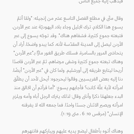
فيذهب إليه جميع الناس.
وقال متّى في مطلع الفصل التاسع عشر من إنجيله: "ولمّا أتمّ
يسوع هذا الكلام، ترك الجليل وجاء بلاد اليهوديّة عند عبر الأردن،
فتبعته جموع كثيرة، فشفاهم هناك". وقد توجّه يسوع إلى عبر
الأردن ليصل إلى المدينة المقدّسة لأنه، كما يبدو واضحًا، أراد أن
يتحاشى المرور بالسامرة، فسلك طريق الغور مارًّا بـ"عبر الأردن"
وهناك تبعته جموع كثيرة وشفى مرضاهم، ثمّ عبر الأردن قاصدًا
أريحا ليتابع طريقه إلى أورشليم. ولما كان في "عبر الأردن" أيضًا،
دنا إليه بعض الفريسيين وقالوا ليحرجوه: أيحل لأحد أن يطلّق
امرأته لأية علّة كانت؟ فأجابهم يسوع: "أما قرأتم أن الخالق منذ
البدء جعلهمًا ذكرًا وأنثى وقال: لذلك يترك الرجل أباه وأمه ويلزم
امرأته ويصير الاثنان جسدًا واحدًا. فما جمعه الله لا يفرقنه
الإنسان" (مرقس 10: 6 ، متى 19: 1).
وهناك أتوه بأطفال ليضع يديه عليهم ويباركهم فانتهرهم