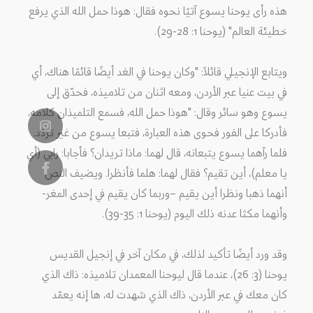
هذه رأى يوحنا يسوع آتيًا نحوه فقال: هوذا حمل الله الذي يرفع
خطيئة العالم" (يوحنا 1: 28-29).
ويتابع الإنجيلي قائلاً: "وكان يوحنا في الغد أيضًا قائمًا هناك، أي
في بيت عنيا عبر الأردن، ومعه اثنان من تلاميذه، فحدّق إلى
يسوع وهو سائر وقال: "هوذا حمل الله، فسمع التلميذان كلامه،
فأدركا على الفور فحوى هذه العبارة، فتبعا يسوع من غير تردّد.
فلما رآهما يسوع يتبعانه، قال لهما: ماذا تريدان؟ فأجابا: رابي (أي
يا معلم)، أين تقيم؟ فقال لهما: هلما فأنظرا. ويضيف النص
أنهما ذهبا ونظرا أين يقيم –وربما كان يقيم في إحدى المغر-
وأنهما مكثا عدنه ذلك اليوم (يوحنا 1: 35-39).
وقد ورد أيضًا تأكيد لذلك، في مكان آخر في إنجيل القديس
يوحنا (3: 26)، عندما قال ليوحنا المعمدان تلاميذه: ذاك الذي
كان معك في عبر الأردن، ذاك الذي شهدت له، ها إنه يعمّد