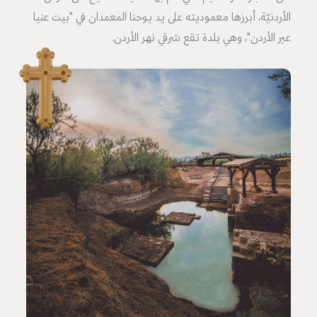
الأردنيّة، أبرزها معموديته على يد يوحنا المعمدان في "بيت عنيا
عبر الأردن"، وهي بلدة تقع شرقي نهر الأردن.