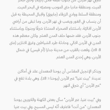
شرقي نهر الأردن: من جنوب طبقة فحل (أبيلا) وحتى البحر
الميت، ومنطقة مادبا حتى الموجب ومصبّه في البحر الميت،
ومنطقة السلط ووادي الزرقاء (جابوق) والجبال المحيطة به قبل
أن ينساب في الغور ويصب في نهر الأردن، وما تبقى من أراضي
الأردن الحاليّة، باستثناء الصحراء الممتدّة شرقًا وجنوبًا، وباستثناء
جنوب الأردن، فقد ضمها حلف المدن العشر. وكان معظم هذه
المدن في الأردن الحالي. وحادثة طرد الشياطين وغرق الخنازير (متى
8: 28)، وقعت بالقرب من مدينة جدارا (أم قيس) في شمال
الأردن، وهي إحدى المدن العشر.
ويذكر الإنجيل المقدّس أن يوحنا المعمدان عمّد في أماكن
عديدة: "بيت عنيا" عبر الأردن (يوحنا 1: 28)، وهي بلدة تقع في
"عبر الأردن" أي شرقي النهر.
وفي "بيت عنيا، عبر الأردن" سأل بعض الكهنة واللاويين يوحنا
المعمدان: "من أنت؟ فاعترف أنّه ليس المسيح، وفي بيت عنيا