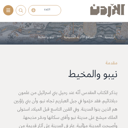
اللغة
.
الرئيسية
المواقع الأثرية المسيحية
نيبو والمخيط
مقدمة
نيبو والمخيط
يذكر الكتاب المقدس أنّه عند رحيل بني اسرائيل من علمون
دبلاتائيم، فقد خيّموا في جبل العباريم تجاه نبو، وأن بني راؤبين
هم الذين بنوا المدينة. وفي القرن التاسع قبل الميلاد استولى
الملك ميشع على مدينة نبو وأفنى سكانها ودمّر مذبحها،
وأصبحت المدينة مؤآبية. عثر في المدينة على آثار قديمة من