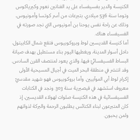
الكنيسة والدير بفسيفساء على يد الفنانين نعوم وكيرياكوس
وتوما سنة 536 ميلادي، بتبرعات من أسر كوتسا وأمونيوس،
وذلك عن راحة نفس يوحنا بن أمونيوس التي نجد صورته في
الفسيفساء هناك.
أما كنيسة القديسين لوط وبروكوبيوس فتقع شمال الكابيتول،
داخل أسوار المدينة، ويغطيها اليوم بناء مستطيل بهدف صيانة
البساط الفسيفسائيّ فيها، والذي يعود لمنتصف القرن السادس.
وقد انتشر في منطقة البحر الميت في أجيال المسيحية الأولى
إكرام لوط أبي الموآبيين. وأما بروكوبيوس فهو شهيد مقدسيّ
معروف استشهد في قيصيرية سنة 303. ونجد في الكتابات
الفسيفسائية في هذه الكنيسة صلوات لهولاء القديسين، إذ
كان المتبرعون لبناء الكنائس يطلبون الرحمة والبركة لذواتهم
ولمن يحبون.