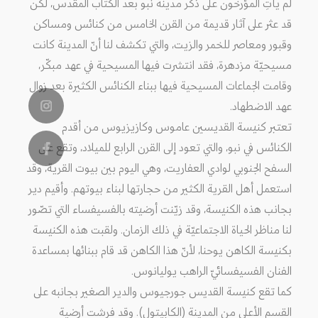
لم يأتِ المؤرخون على ذكر مدينة نبو بعد الكتاب المقدس، لكن
قد عثر على آثار قديمة من القرن الخامس من كنائس ومساكن
وقبور ومعاصر للخمر والزيت، والتي تكشف لنا أنّ المدينة كانت
مسيحيّة مزدهرة، فقد انتشرت فيها المسيحية في عهد مبكّر،
وقامت الجماعات المسيحية فيها ببناء الكنائس الكثيرة بعد زوال
عهد الاضطهاد.
تعتبر كنيسة القديسين عاموس وكازيزيوس من أقدم
الكنائس في نبو، والتي تعود إلى القرن الرابع للميلاد، وتقع على
السفح الجنوبي لوادي العفاريت، وهي اليوم بين بيوت القرية، وقد
استعمل أهل القرية الكثير من حجارتها لبناء بيوتهم. وأقيم دير
بجانب هذه الكنيسة، وقد زيّنت أرضيته بالفسيفساء التي تصّور
لنا مناظر الحياة الاجتماعيّة في ذلك الزمان. ولقبت هذه الكنيسة
بكنيسة الكاهن يوحنا، لأنّ هذا الكاهن قد قام ببنائها بمساعدة
الفنان الفسيفسائيّ الراهب يوليانوس.
كما تقع كنيسة القديس جورجيوس والدير الصغير بجانبه على
القسم الأعلى من المدينة (الكابيتول). وقد فرشت أرضية